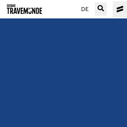
DE
UNSER SEEBAD
PRIWALL
ERLEBEN
STRAND IST IMMER
VERANSTALTUNGEN
BUCHEN
SERVICE
Gebärdensprache