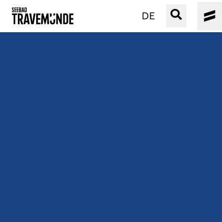
DE
UNSER SEEBAD
PRIWALL
ERLEBEN
STRAND IST IMMER
VERANSTALTUNGEN
BUCHEN
SERVICE
Gebärdensprache