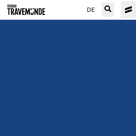
DE
UNSER SEEBAD
PRIWALL
ERLEBEN
STRAND IST IMMER
VERANSTALTUNGEN
BUCHEN
SERVICE
Gebärdensprache