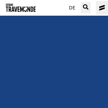
DE
UNSER SEEBAD
PRIWALL
ERLEBEN
STRAND IST IMMER
VERANSTALTUNGEN
BUCHEN
SERVICE
Gebärdensprache