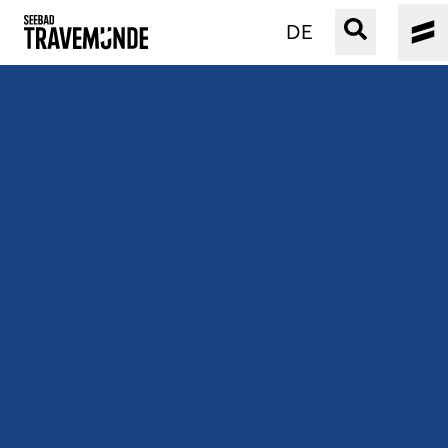
DE
UNSER SEEBAD
PRIWALL
ERLEBEN
STRAND IST IMMER
VERANSTALTUNGEN
BUCHEN
SERVICE
Gebärdensprache