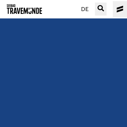
DE
UNSER SEEBAD
PRIWALL
ERLEBEN
STRAND IST IMMER
VERANSTALTUNGEN
BUCHEN
SERVICE
Gebärdensprache