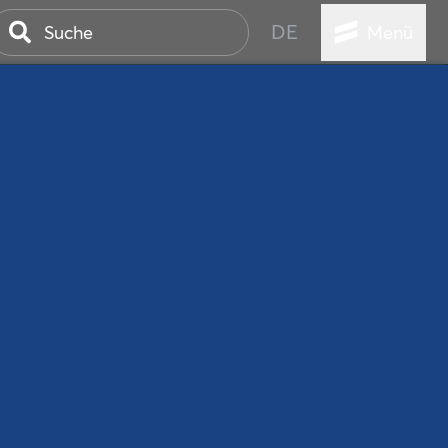
DE
Menü
ER SEEBAD
WALL
EBEN
AND IST IMMER
ANSTALTUNGEN
HEN
VICE