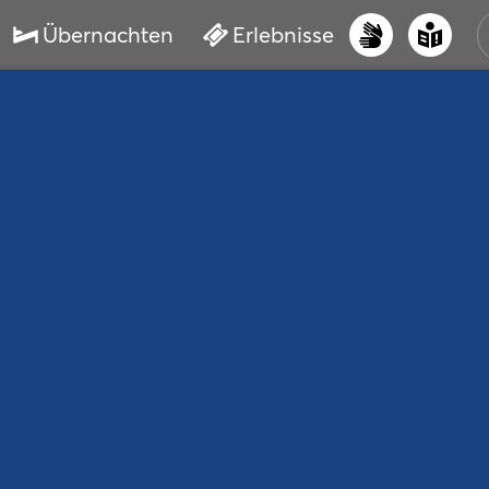
Übernachten
Erlebnisse
UNS
PRI
ERL
STR
VER
BUC
SER