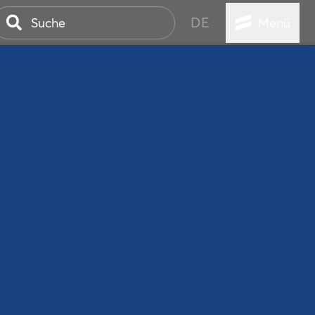
DE
Menü
ER SEEBAD
WALL
EBEN
AND IST IMMER
ANSTALTUNGEN
HEN
VICE