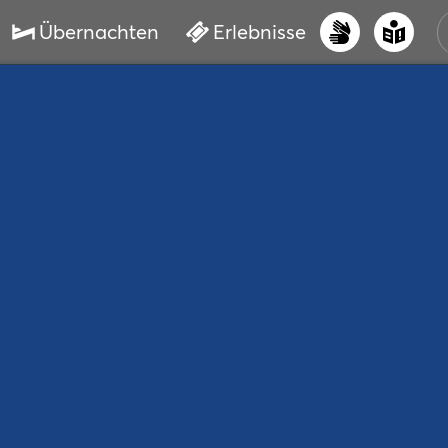
Übernachten
Erlebnisse
UNS
PRI
ERL
STR
VER
BUC
SER