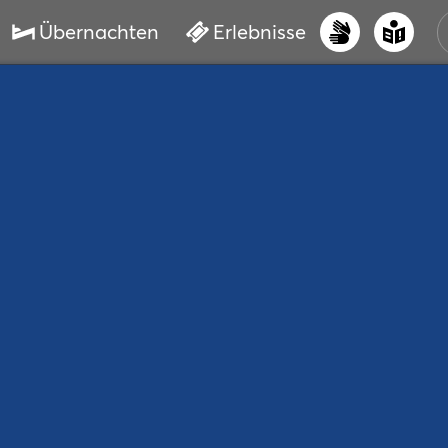
Übernachten
Erlebnisse
UNS
PRI
ERL
STR
VER
BUC
SER