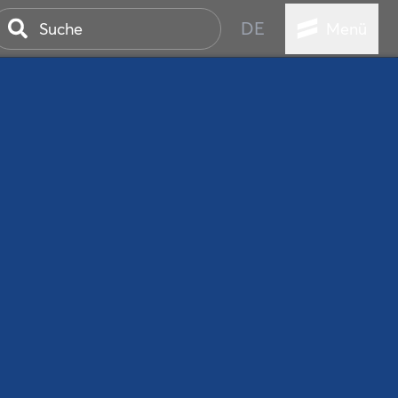
DE
Menü
ER SEEBAD
WALL
EBEN
AND IST IMMER
ANSTALTUNGEN
HEN
VICE