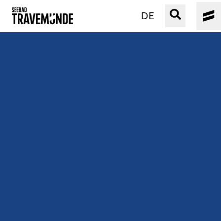
DE
UNSER SEEBAD
PRIWALL
ERLEBEN
STRAND IST IMMER
VERANSTALTUNGEN
BUCHEN
SERVICE
Gebärdensprache