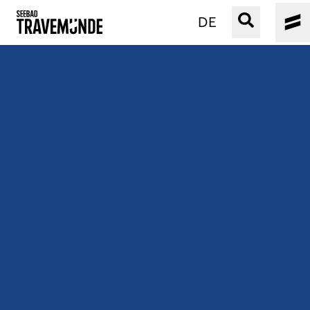
DE
UNSER SEEBAD
PRIWALL
ERLEBEN
STRAND IST IMMER
VERANSTALTUNGEN
BUCHEN
SERVICE
Gebärdensprache