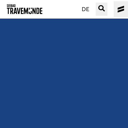
DE
UNSER SEEBAD
PRIWALL
ERLEBEN
STRAND IST IMMER
VERANSTALTUNGEN
BUCHEN
SERVICE
Gebärdensprache