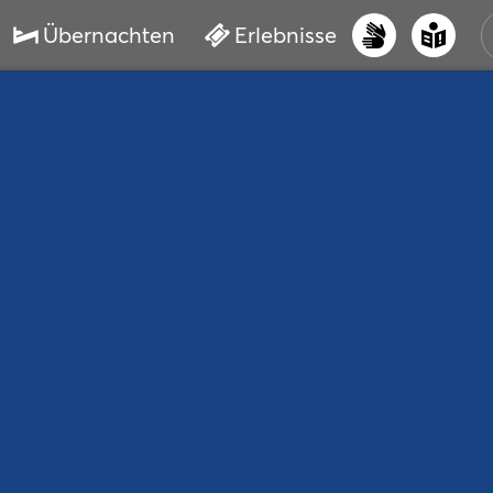
Übernachten
Erlebnisse
UNS
PRI
ERL
STR
VER
BUC
SER