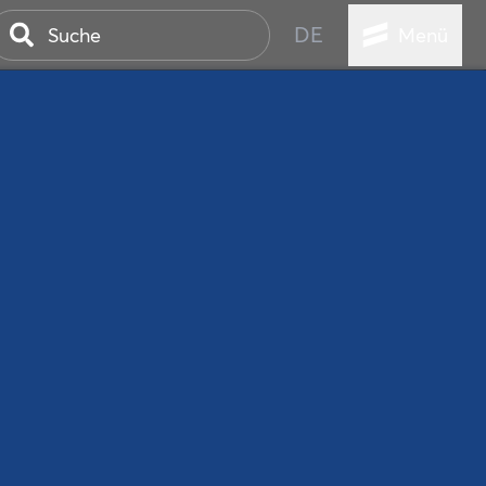
DE
Menü
ER SEEBAD
WALL
EBEN
AND IST IMMER
ANSTALTUNGEN
HEN
VICE