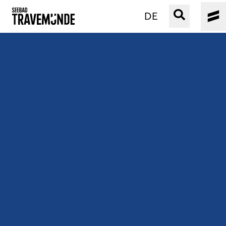
DE
UNSER SEEBAD
PRIWALL
ERLEBEN
STRAND IST IMMER
VERANSTALTUNGEN
BUCHEN
SERVICE
Gebärdensprache