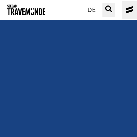
DE
UNSER SEEBAD
PRIWALL
ERLEBEN
STRAND IST IMMER
VERANSTALTUNGEN
BUCHEN
SERVICE
Gebärdensprache