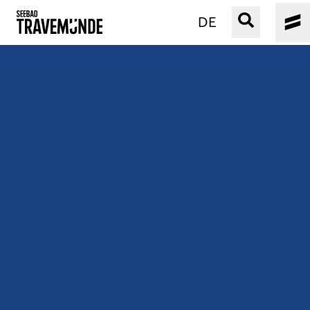
DE
UNSER SEEBAD
PRIWALL
ERLEBEN
STRAND IST IMMER
VERANSTALTUNGEN
BUCHEN
SERVICE
Gebärdensprache