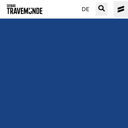
DE
UNSER SEEBAD
PRIWALL
ERLEBEN
STRAND IST IMMER
VERANSTALTUNGEN
BUCHEN
SERVICE
Gebärdensprache