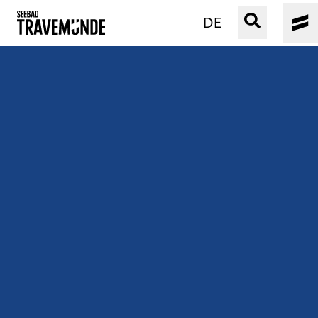
DE
UNSER SEEBAD
PRIWALL
ERLEBEN
STRAND IST IMMER
VERANSTALTUNGEN
BUCHEN
SERVICE
Gebärdensprache