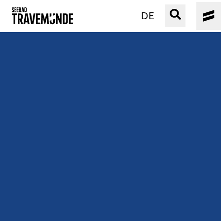
DE
UNSER SEEBAD
PRIWALL
ERLEBEN
STRAND IST IMMER
VERANSTALTUNGEN
BUCHEN
SERVICE
Gebärdensprache