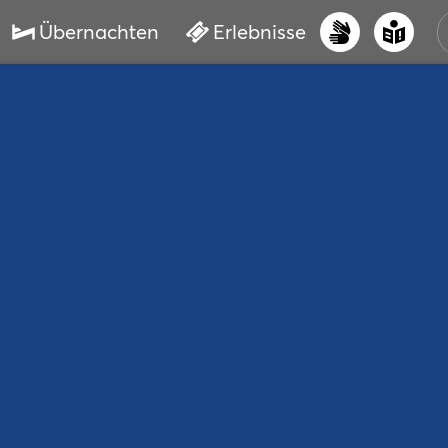
Übernachten
Erlebnisse
UNS
PRI
ERL
STR
VER
BUC
SER