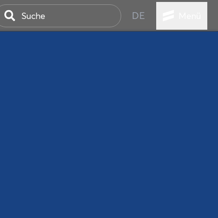
DE
Menü
ER SEEBAD
WALL
EBEN
AND IST IMMER
ANSTALTUNGEN
HEN
VICE