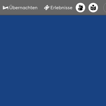
Übernachten
Erlebnisse
UNS
PRI
ERL
STR
VER
BUC
SER