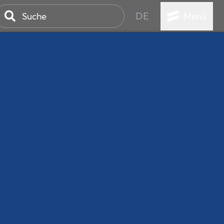
DE
Menü
ER SEEBAD
WALL
EBEN
AND IST IMMER
ANSTALTUNGEN
HEN
VICE