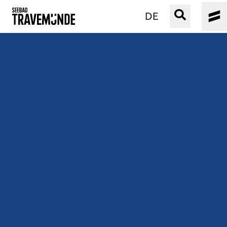
DE
UNSER SEEBAD
PRIWALL
ERLEBEN
STRAND IST IMMER
VERANSTALTUNGEN
BUCHEN
SERVICE
Gebärdensprache