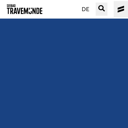
DE
UNSER SEEBAD
PRIWALL
ERLEBEN
STRAND IST IMMER
VERANSTALTUNGEN
BUCHEN
SERVICE
Gebärdensprache