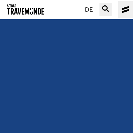
DE
UNSER SEEBAD
PRIWALL
ERLEBEN
STRAND IST IMMER
VERANSTALTUNGEN
BUCHEN
SERVICE
Gebärdensprache