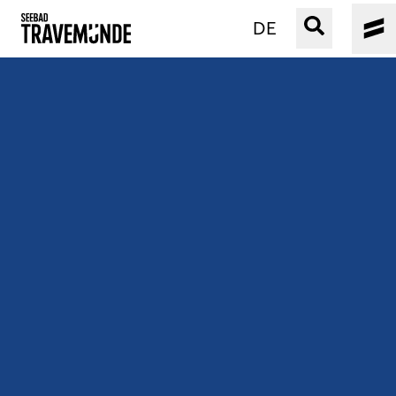
DE
UNSER SEEBAD
PRIWALL
ERLEBEN
STRAND IST IMMER
VERANSTALTUNGEN
BUCHEN
SERVICE
Gebärdensprache