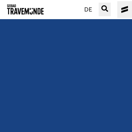
DE
UNSER SEEBAD
PRIWALL
ERLEBEN
STRAND IST IMMER
VERANSTALTUNGEN
BUCHEN
SERVICE
Gebärdensprache