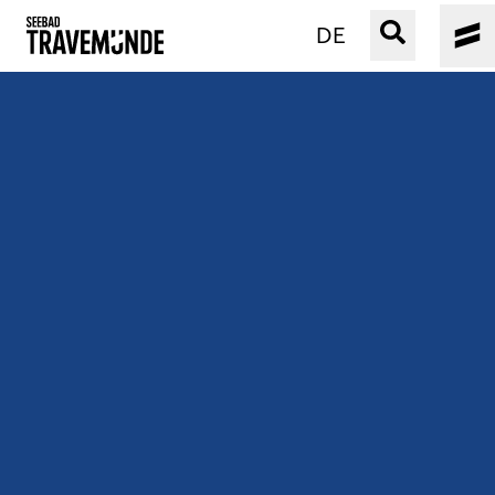
DE
UNSER SEEBAD
PRIWALL
ERLEBEN
STRAND IST IMMER
VERANSTALTUNGEN
BUCHEN
SERVICE
Gebärdensprache