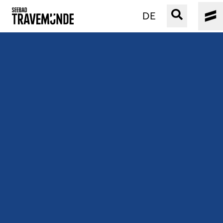
DE
UNSER SEEBAD
PRIWALL
ERLEBEN
STRAND IST IMMER
VERANSTALTUNGEN
BUCHEN
SERVICE
Gebärdensprache