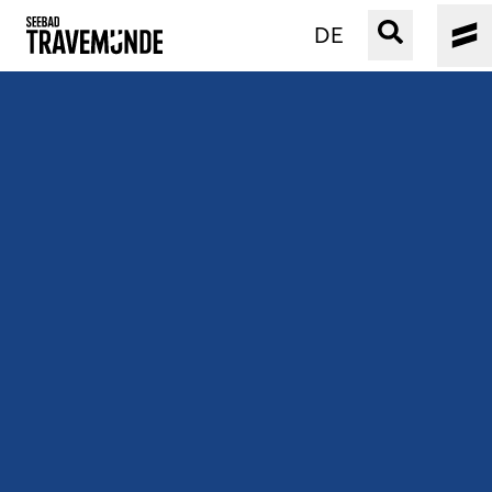
DE
UNSER SEEBAD
PRIWALL
ERLEBEN
STRAND IST IMMER
VERANSTALTUNGEN
BUCHEN
SERVICE
Gebärdensprache