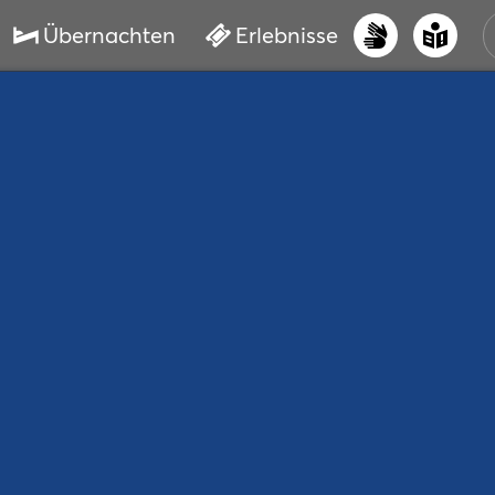
Übernachten
Erlebnisse
UNS
PRI
ERL
STR
VER
BUC
SER