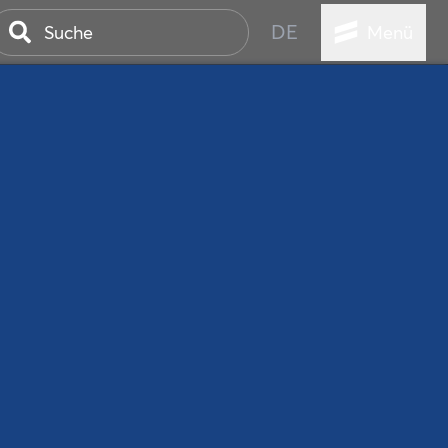
DE
Menü
ER SEEBAD
WALL
EBEN
AND IST IMMER
ANSTALTUNGEN
HEN
VICE