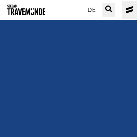
DE
UNSER SEEBAD
PRIWALL
ERLEBEN
STRAND IST IMMER
VERANSTALTUNGEN
BUCHEN
SERVICE
Gebärdensprache