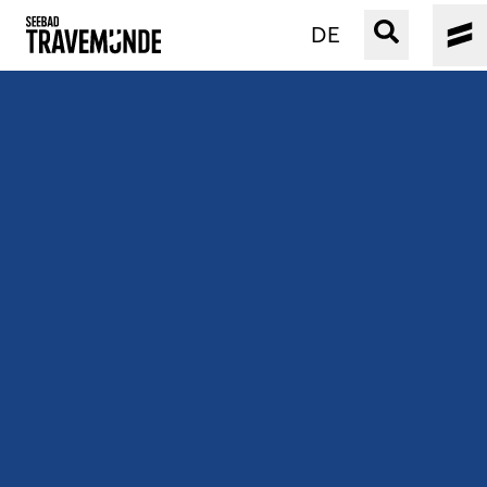
DE
UNSER SEEBAD
PRIWALL
ERLEBEN
STRAND IST IMMER
VERANSTALTUNGEN
BUCHEN
SERVICE
Gebärdensprache