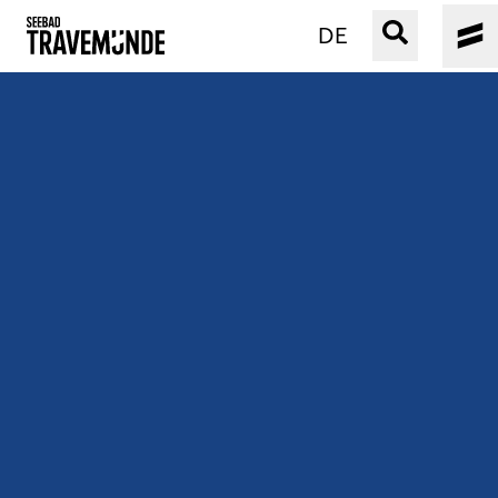
DE
UNSER SEEBAD
PRIWALL
ERLEBEN
STRAND IST IMMER
VERANSTALTUNGEN
BUCHEN
SERVICE
Gebärdensprache