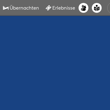
Übernachten
Erlebnisse
UNS
PRI
ERL
STR
VER
BUC
SER