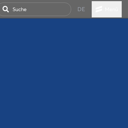
DE
Menü
ER SEEBAD
WALL
EBEN
AND IST IMMER
ANSTALTUNGEN
HEN
VICE