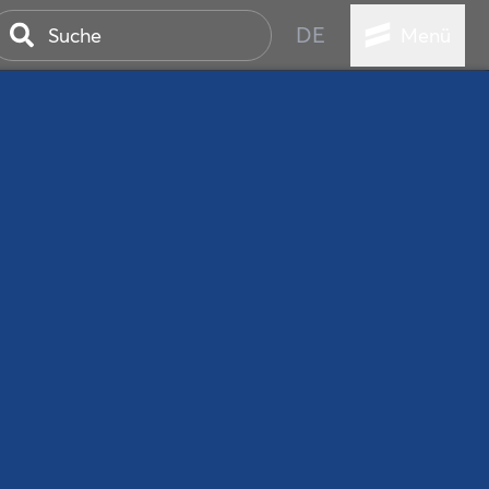
DE
Menü
ER SEEBAD
WALL
EBEN
AND IST IMMER
ANSTALTUNGEN
HEN
VICE