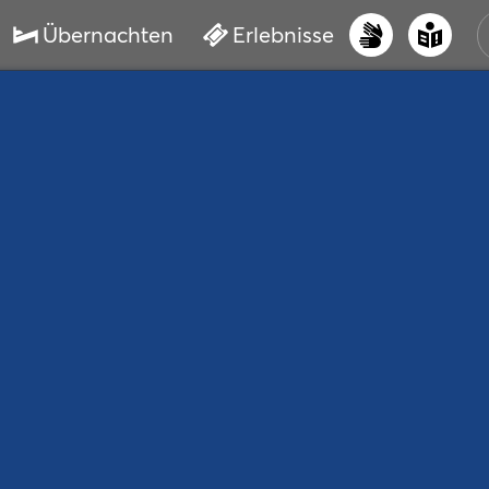
Übernachten
Erlebnisse
UNS
PRI
ERL
STR
VER
BUC
SER