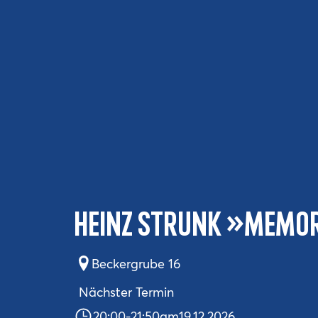
Heinz Strunk »Memor
Beckergrube 16
Nächster Termin
20:00
-
21:50
am
19.12.2026