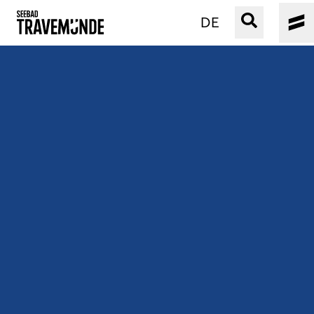
DE
UNSER SEEBAD
PRIWALL
ERLEBEN
STRAND IST IMMER
VERANSTALTUNGEN
BUCHEN
SERVICE
Gebärdensprache