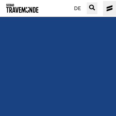
DE
UNSER SEEBAD
PRIWALL
ERLEBEN
STRAND IST IMMER
VERANSTALTUNGEN
BUCHEN
SERVICE
Gebärdensprache