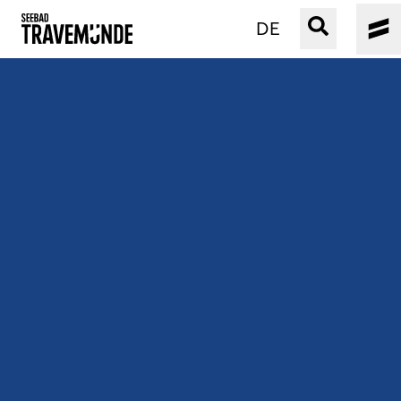
DE
UNSER SEEBAD
PRIWALL
ERLEBEN
STRAND IST IMMER
VERANSTALTUNGEN
BUCHEN
SERVICE
Gebärdensprache