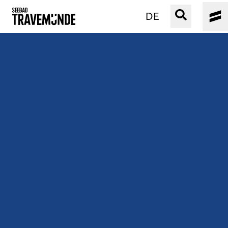
DE
UNSER SEEBAD
PRIWALL
ERLEBEN
STRAND IST IMMER
VERANSTALTUNGEN
BUCHEN
SERVICE
Gebärdensprache