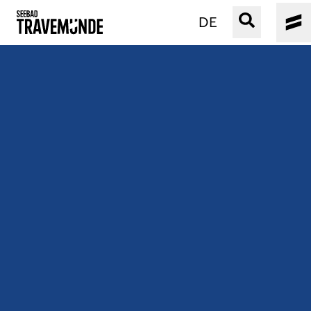
DE
UNSER SEEBAD
PRIWALL
ERLEBEN
STRAND IST IMMER
VERANSTALTUNGEN
BUCHEN
SERVICE
Gebärdensprache