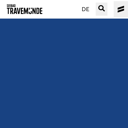
DE
UNSER SEEBAD
PRIWALL
ERLEBEN
STRAND IST IMMER
VERANSTALTUNGEN
BUCHEN
SERVICE
Gebärdensprache