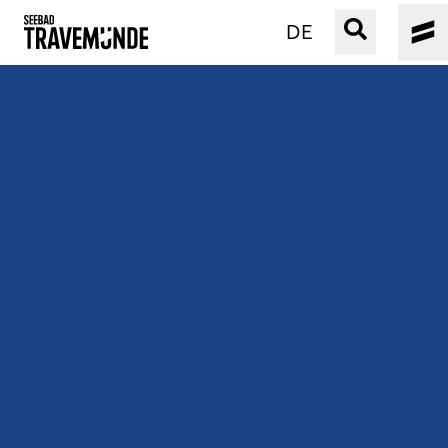
DE
UNSER SEEBAD
PRIWALL
ERLEBEN
STRAND IST IMMER
VERANSTALTUNGEN
BUCHEN
SERVICE
Gebärdensprache