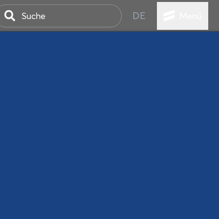
DE
Menü
ER SEEBAD
WALL
EBEN
AND IST IMMER
ANSTALTUNGEN
HEN
VICE