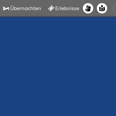
Übernachten
Erlebnisse
UNS
PRI
ERL
STR
VER
BUC
SER