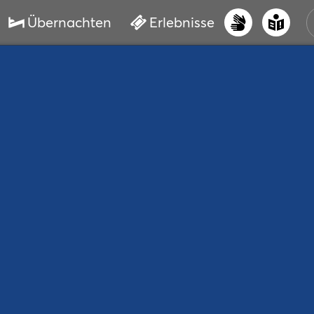
Übernachten
Erlebnisse
UNS
PRI
ERL
STR
VER
BUC
SER