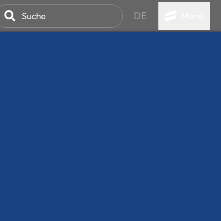
DE
Menü
ER SEEBAD
WALL
EBEN
AND IST IMMER
ANSTALTUNGEN
HEN
VICE