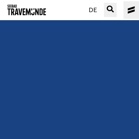
DE
UNSER SEEBAD
PRIWALL
ERLEBEN
STRAND IST IMMER
VERANSTALTUNGEN
BUCHEN
SERVICE
Gebärdensprache