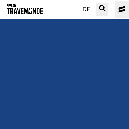
DE
UNSER SEEBAD
PRIWALL
ERLEBEN
STRAND IST IMMER
VERANSTALTUNGEN
BUCHEN
SERVICE
Gebärdensprache