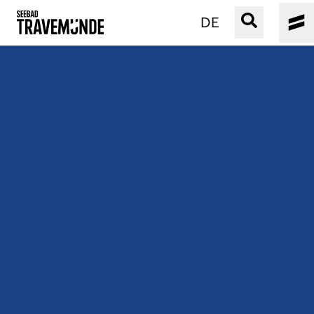
DE
UNSER SEEBAD
PRIWALL
ERLEBEN
STRAND IST IMMER
VERANSTALTUNGEN
BUCHEN
SERVICE
Gebärdensprache