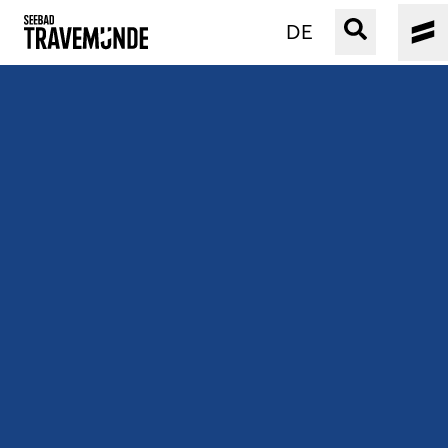
DE
UNSER SEEBAD
PRIWALL
ERLEBEN
STRAND IST IMMER
VERANSTALTUNGEN
BUCHEN
SERVICE
Gebärdensprache