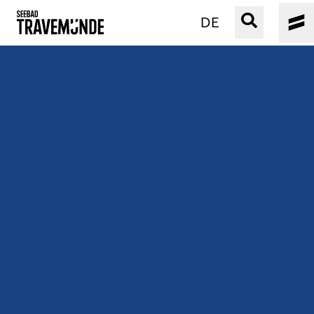
DE
UNSER SEEBAD
PRIWALL
ERLEBEN
STRAND IST IMMER
VERANSTALTUNGEN
BUCHEN
SERVICE
Gebärdensprache