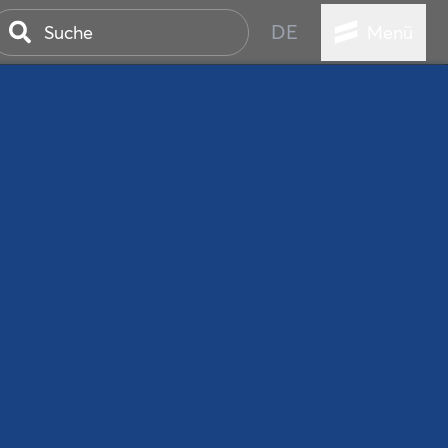
DE
Menü
ER SEEBAD
WALL
EBEN
AND IST IMMER
ANSTALTUNGEN
HEN
VICE