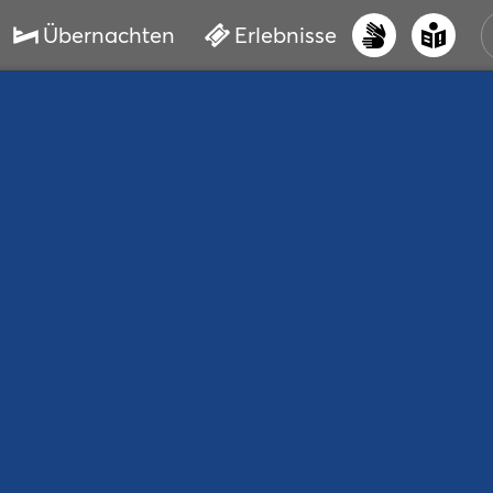
Übernachten
Erlebnisse
UNS
PRI
ERL
STR
VER
BUC
SER